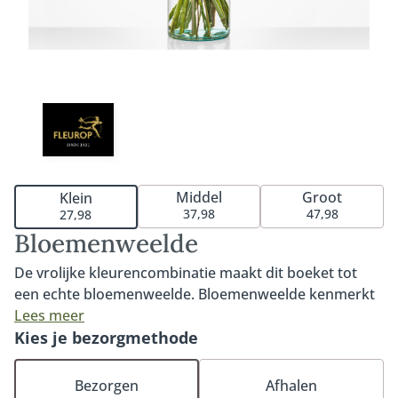
Middel
Groot
Klein
37,98
47,98
27,98
Bloemenweelde
De vrolijke kleurencombinatie maakt dit boeket tot
een echte bloemenweelde. Bloemenweelde kenmerkt
zich door de opvallende en elegante Delphinium, de
Lees meer
leuke Craspedia (gele bolletje) en mooie gerbera. Een
Kies je bezorgmethode
leuk en eigentijds boeket waarmee je iedereen een
plezier doet. Tip: bestel onze bijpassende vaas en
Bezorgen
Afhalen