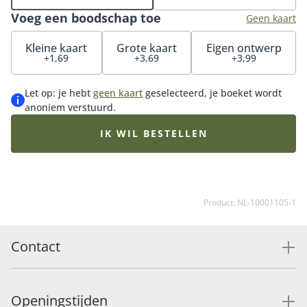
maak de verrassing compleet. Iemand echt
Voeg een boodschap toe
verwennen? Onze luxueuze bonbons en heerlijke
Geen kaart
chocolade zijn het perfecte cadeau voor bij je boeket.
Kleine kaart
Grote kaart
Eigen ontwerp
+1,69
+3,69
+3,99
Let op: je hebt
geen kaart
geselecteerd, je boeket wordt
anoniem verstuurd.
IK WIL BESTELLEN
Product: NL-10001105-1
Contact
Openingstijden