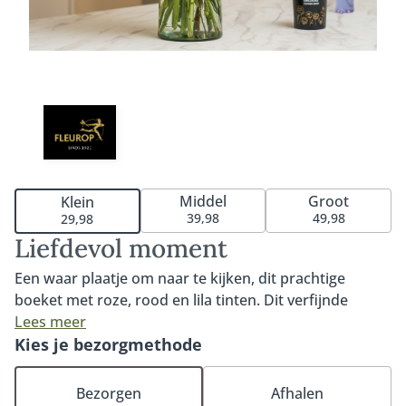
Middel
Groot
Klein
39,98
49,98
29,98
Liefdevol moment
Een waar plaatje om naar te kijken, dit prachtige
boeket met roze, rood en lila tinten. Dit verfijnde
boeket is de perfecte manier om jouw liefdevolle
Lees meer
boodschap over te brengen. Het boeket Liefdevol
Kies je bezorgmethode
moment wordt met liefde gemaakt door de lokale
vakbloemist en bevat de mooiste, dagverse
Bezorgen
Afhalen